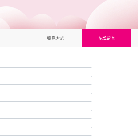
联系方式
在线留言