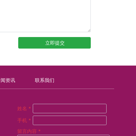
立即提交
新闻资讯
联系我们
姓名 *
手机 *
留言内容 *