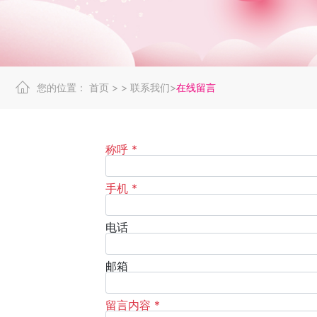
您的位置：
首页
> >
联系我们
>
在线留言
称呼 *
手机 *
电话
邮箱
留言内容 *