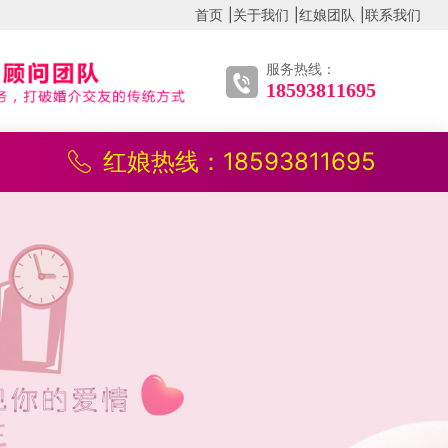
首页
|
关于我们
|
红娘团队
|
联系我们
服务热线：
18593811695
红娘热线：18593811695