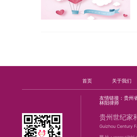
首页
关于我们
友情链接：
贵州
林阳律师
贵州世纪家
Guizhou Century F
网 址：
www.sjjhhL