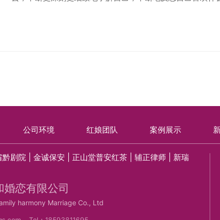
公司环境
红娘团队
案例展示
省黔剧院
|
金诚保安
|
正山堂普安红茶
|
辅正律师
|
新瑞
和婚恋有限公司
amily harmony Marriage Co., Ltd
gs.com
Tel：18593811695